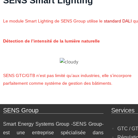
SENS Smart Lighting
Le module Smart Lighting de SENS Group utilise le
standard DALI
qu
Détection de l’intensité de la lumière naturelle
SENS GTC/GTB n’est pas limité qu’aux industries, elle s’incorpore
parfaitement comme système de gestion des bâtiments.
SENS Group
Services
Smart Energy Systems Group -SENS Group-
GTC / G
est une entreprise spécialisée dans
Régulati