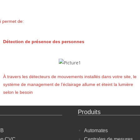
i permet de:
Détection de présence des personnes
À travers les détecteurs de mouvements installés dans votre site, le
système de management de l’éclairage allume et éteint la lumière
selon le besoin
Produits
TB
Automates
on CVC
Centrales de mesures