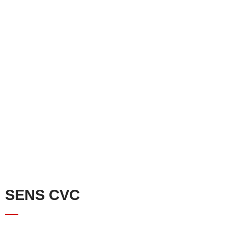
Chauffage
Ventilation
Climatisation
SENS CVC