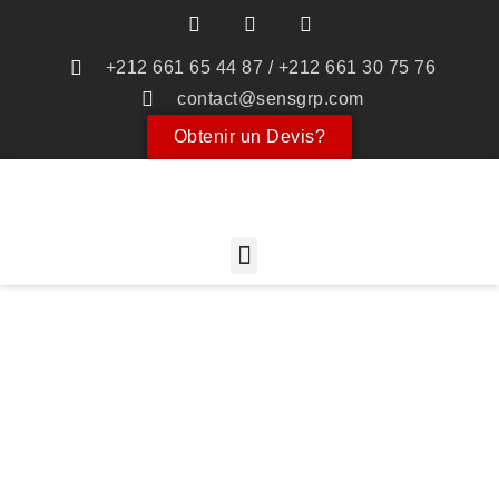
+212 661 65 44 87 / +212 661 30 75 76
contact@sensgrp.com
Obtenir un Devis?
SENS CVC
Régulation CVC
Complète